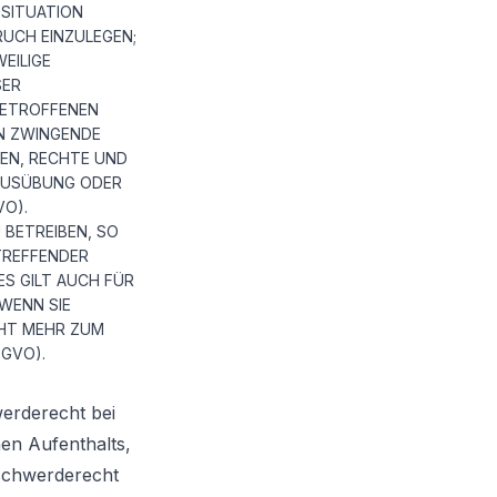
 SITUATION
UCH EINZULEGEN;
EILIGE
SER
BETROFFENEN
EN ZWINGENDE
SEN, RECHTE UND
 AUSÜBUNG ODER
VO).
BETREIBEN, SO
TREFFENDER
S GILT AUCH FÜR
WENN SIE
CHT MEHR ZUM
GVO).
erderecht bei
hen Aufenthalts,
eschwerderecht