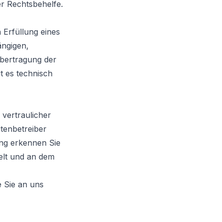
er Rechtsbehelfe.
 Erfüllung eines
ängigen,
Übertragung der
t es technisch
vertraulicher
itenbetreiber
ung erkennen Sie
selt und an dem
e Sie an uns