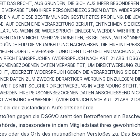
EIT DAS RECHT, AUS GRÜNDEN, DIE SICH AUS IHRER BESONDEREN
DIE VERARBEITUNG IHRER PERSONENBEZOGENEN DATEN WIDERSPR
ÜR EIN AUF DIESE BESTIMMUNGEN GESTÜTZTES PROFILING. DIE JEW
, AUF DENEN EINE VERARBEITUNG BERUHT, ENTNEHMEN SIE DIE
ÄRUNG. WENN SIE WIDERSPRUCH EINLEGEN, WERDEN WIR IHRE 
EN DATEN NICHT MEHR VERARBEITEN, ES SEI DENN, WIR KÖNN
RÜNDE FÜR DIE VERARBEITUNG NACHWEISEN, DIE IHRE INTERES
WIEGEN ODER DIE VERARBEITUNG DIENT DER GELTENDMACHUNG,
N RECHTSANSPRÜCHEN (WIDERSPRUCH NACH ART. 21 ABS. 1 DSG
SONENBEZOGENEN DATEN VERARBEITET, UM DIREKTWERBUNG ZU 
CHT, JEDERZEIT WIDERSPRUCH GEGEN DIE VERARBEITUNG SIE BE
ER DATEN ZUM ZWECKE DERARTIGER WERBUNG EINZULEGEN; DIE
OWEIT ES MIT SOLCHER DIREKTWERBUNG IN VERBINDUNG STEHT. 
WERDEN IHRE PERSONENBEZOGENEN DATEN ANSCHLIESSEND NI
KTWERBUNG VERWENDET (WIDERSPRUCH NACH ART. 21 ABS. 2 DS
 bei der zuständigen Aufsichtsbehörde
rstößen gegen die DSGVO steht den Betroffenen ein Beschw
ehörde, insbesondere in dem Mitgliedstaat ihres gewöhnlic
atzes oder des Orts des mutmaßlichen Verstoßes zu. Das B