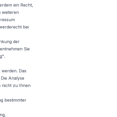
erdem ein Recht,
u weiteren
pressum
werderecht bei
nkung der
u entnehmen Sie
g".
t werden. Das
 Die Analyse
n nicht zu Ihnen
ng bestimmter
ng.