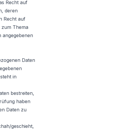
as Recht auf
n, deren
n Recht auf
en zum Thema
um angegebenen
bezogenen Daten
ngegebenen
teht in
ten bestreiten,
 Prüfung haben
nen Daten zu
hah/geschieht,