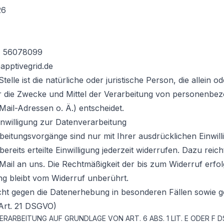
26
1 56078099
apptivegrid.de
telle ist die natürliche oder juristische Person, die allein
r die Zwecke und Mittel der Verarbeitung von personenbe
Mail-Adressen o. Ä.) entscheidet.
inwilligung zur Datenverarbeitung
beitungsvorgänge sind nur mit Ihrer ausdrücklichen Einwill
ereits erteilte Einwilligung jederzeit widerrufen. Dazu reic
-Mail an uns. Die Rechtmäßigkeit der bis zum Widerruf erfo
ng bleibt vom Widerruf unberührt.
ht gegen die Datenerhebung in besonderen Fällen sowie 
Art. 21 DSGVO)
RARBEITUNG AUF GRUNDLAGE VON ART. 6 ABS. 1 LIT. E ODER F 