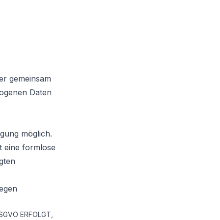
 oder gemeinsam
zogenen Daten
igung möglich.
ht eine formlose
lgten
gegen
DSGVO ERFOLGT,