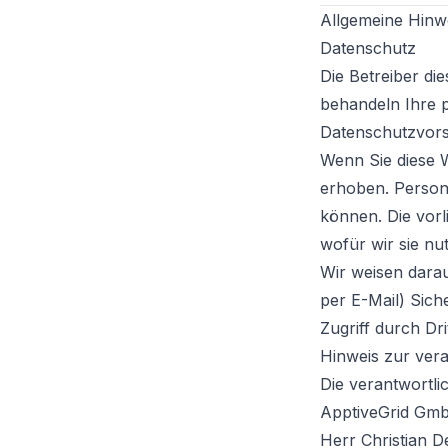
Allgemeine Hinwe
Datenschutz
Die Betreiber di
behandeln Ihre 
Datenschutzvors
Wenn Sie diese 
erhoben. Persone
können. Die vor
wofür wir sie nu
Wir weisen darau
per E-Mail) Sich
Zugriff durch Drit
Hinweis zur vera
Die verantwortlic
ApptiveGrid Gm
Herr Christian D