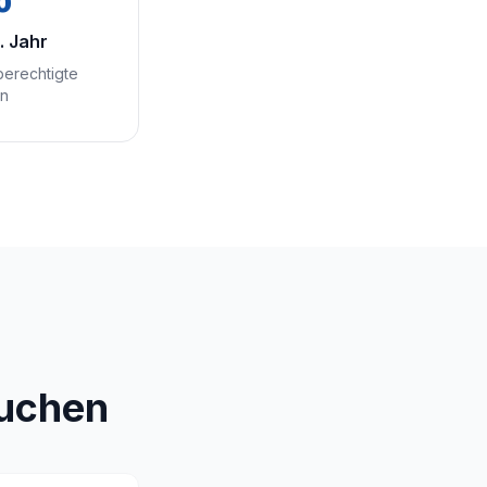
. Jahr
 berechtigte
en
auchen