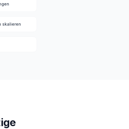
ungen
n skalieren
ige