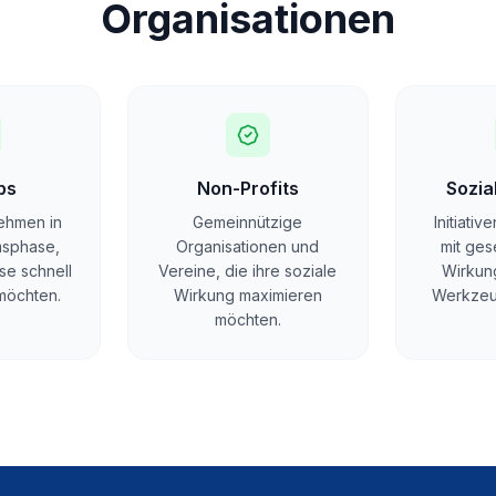
Organisationen
ps
Non-Profits
Sozia
ehmen in
Gemeinnützige
Initiativ
msphase,
Organisationen und
mit gese
se schnell
Vereine, die ihre soziale
Wirkung
 möchten.
Wirkung maximieren
Werkzeu
möchten.