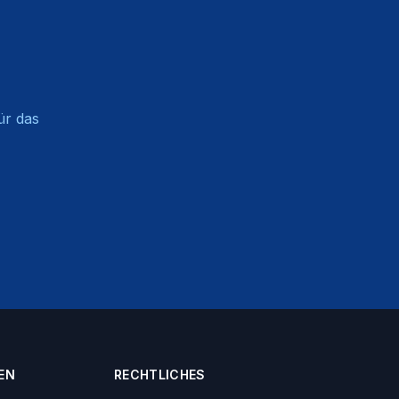
ür das
EN
RECHTLICHES